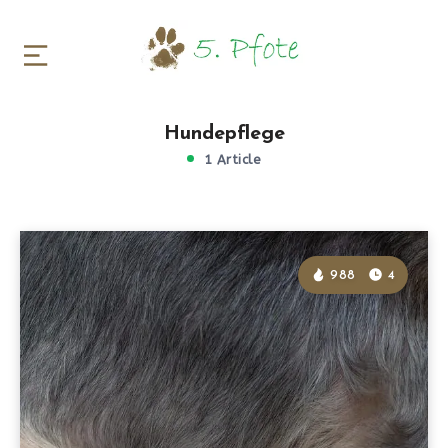
Hundepflege
1 Article
988
4