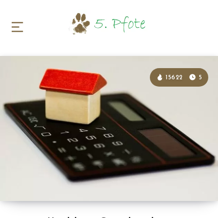
15622
5